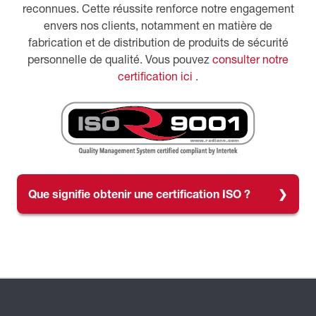
reconnues. Cette réussite renforce notre engagement
envers nos clients, notamment en matière de
fabrication et de distribution de produits de sécurité
personnelle de qualité. Vous pouvez
consulter notre
certification ici
.
Que signifie obtenir une certification ISO ?
La norme ISO 9001:2015 de l'Organisation
internationale de normalisation (ISO) spécifie les
exigences relatives à un système de gestion de la
qualité dans lequel une organisation doit
démontrer sa capacité à fournir de manière
constante des produits qui satisfont aux exigences