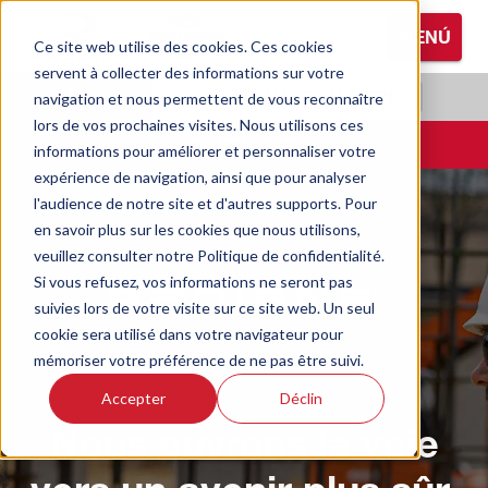
P
MENÚ
a
Ce site web utilise des cookies. Ces cookies
s
servent à collecter des informations sur votre
Parcourir tous de protection des mains
Parcourir toutes les protections auditives
Parcourir toutes les lunettes de
s
RADIANS.COM
|
EN
navigation et nous permettent de vous reconnaître
protection
e
lors de vos prochaines visites. Nous utilisons ces
Gants enduits
Casques antibruit
r
CONTACTER
informations pour améliorer et personnaliser votre
Lunettes
a
expérience de navigation, ainsi que pour analyser
Gants pour températures froides
Bouchons d'oreille
u
l'audience de notre site et d'autres supports. Pour
Lunettes de protection
c
en savoir plus sur les cookies que nous utilisons,
o
Gants en cuir
veuillez consulter notre Politique de confidentialité.
n
Si vous refusez, vos informations ne seront pas
t
Gants de performance
suivies lors de votre visite sur ce site web. Un seul
e
cookie sera utilisé dans votre navigateur pour
n
mémoriser votre préférence de ne pas être suivi.
u
Accepter
Déclin
p
Nous ouvrons la voie
r
i
n