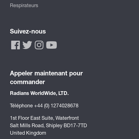
Respirateurs
d'informations sur cette importante organisation
mondiale, veuillez consulter le site www.iso.org.
Suivez-nous
Appeler maintenant pour
commander
Radians WorldWide, LTD.
Téléphone +44 (0) 1274028678
1st Floor East Suite, Waterfront
Salt Mills Road, Shipley BD17-7TD
United Kingdom