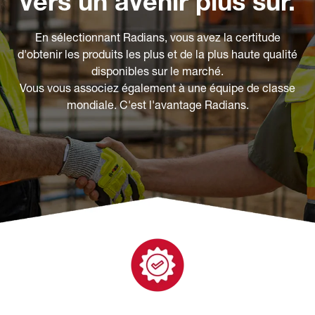
vers un avenir plus sûr.
c
i
En sélectionnant Radians, vous avez la certitude
p
d'obtenir les produits les plus et de la plus haute qualité
a
disponibles sur le marché.
l
Vous vous associez également à une équipe de classe
mondiale. C'est l'avantage Radians.